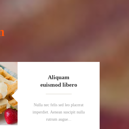
n
Aliquam
euismod libero
Nulla nec felis sed leo placerat
imperdiet. Aenean suscipit nulla
rutrum augue...