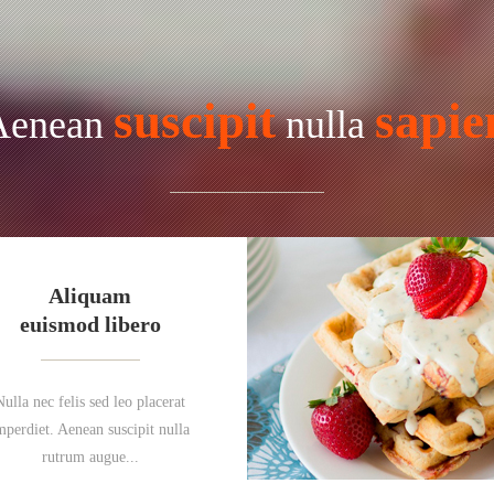
suscipit
sapie
Aenean
nulla
Aliquam
euismod libero
Nulla nec felis sed leo placerat
mperdiet. Aenean suscipit nulla
rutrum augue...