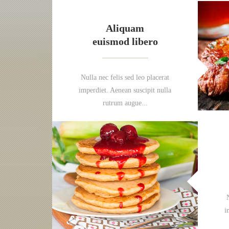
Aliquam
euismod libero
Nulla nec felis sed leo placerat
imperdiet. Aenean suscipit nulla
rutrum augue...
i