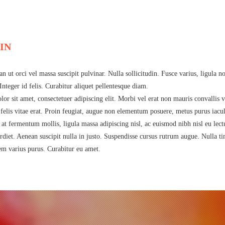
IN
ean ut orci vel massa suscipit pulvinar. Nulla sollicitudin. Fusce varius, ligul
Integer id felis. Curabitur aliquet pellentesque diam.
lor sit amet, consectetuer adipiscing elit. Morbi vel erat non mauris convallis ve
elis vitae erat. Proin feugiat, augue non elementum posuere, metus purus iaculis 
 at fermentum mollis, ligula massa adipiscing nisl, ac euismod nibh nisl eu lec
rdiet. Aenean suscipit nulla in justo. Suspendisse cursus rutrum augue. Nulla ti
rem varius purus. Curabitur eu amet.